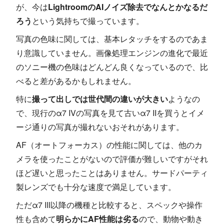
が、今は
LightroomのAIノイズ除去でなんとかなるだ
ろう
という気持ちで撮っています。
写真の色味に関しては、基本レタッチをするのであま
り意識していません。画像処理エンジンの進化で最近
のソニー機の色味はどんどん良くなっているので、比
べると差があるかもしれません。
特に
撮って出しでは世代間の違いが大きい
ようなの
で、現行のα7 IVの写真を見て古いα7 IIを買うとイメ
ージ通りの写真が撮れないおそれがあります。
AF（オートフォーカス）の性能に関しては、他のカ
メラを使ったことがないので評価が難しいですがそれ
ほど遅いと思ったことはありません。サードパーティ
製レンズでも十分な速度で満足しています。
ただα7 III以降の機種と比較すると、スペックや操作
性も含めて
明らかにAF性能は劣る
ので、動物や動き