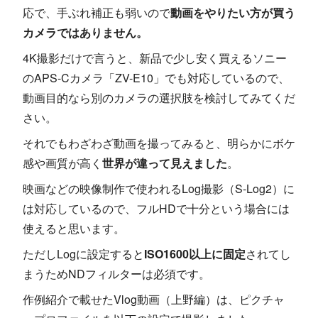
応で、手ぶれ補正も弱いので
動画をやりたい方が買う
カメラではありません。
4K撮影だけで言うと、新品で少し安く買えるソニー
のAPS-Cカメラ「ZV-E10」でも対応しているので、
動画目的なら別のカメラの選択肢を検討してみてくだ
さい。
それでもわざわざ動画を撮ってみると、明らかにボケ
感や画質が高く
世界が違って見えました
。
映画などの映像制作で使われるLog撮影（S-Log2）に
は対応しているので、フルHDで十分という場合には
使えると思います。
ただしLogに設定すると
ISO1600以上に固定
されてし
まうためNDフィルターは必須です。
作例紹介で載せたVlog動画（上野編）は、ピクチャ