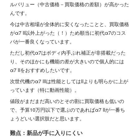
ルバリュー（中古価格－買取価格の差額）が高かった
んです。
今は中古相場が全体的に安くなったことと、買取価格
がα7 II以外上がった（！）ため順当に初代α7のコス
パが一番良くなっています。
ただし初代α7はボディ内手ぶれ補正が非搭載だった
り、そのほかにも機能の差が大きいので個人的には
α7 IIをおすすめしたいです。
次世代機のα7 IIIは性能としてはIIよりも明らかに上が
っています（特に動画性能）。
値段がまだまだ高いのとその割に買取価格も低いの
で、予算10万円以下で選ぶのであればα7 IIが一番ち
ょうどいい選択肢だと思います。
難点：新品が手に入りにくい