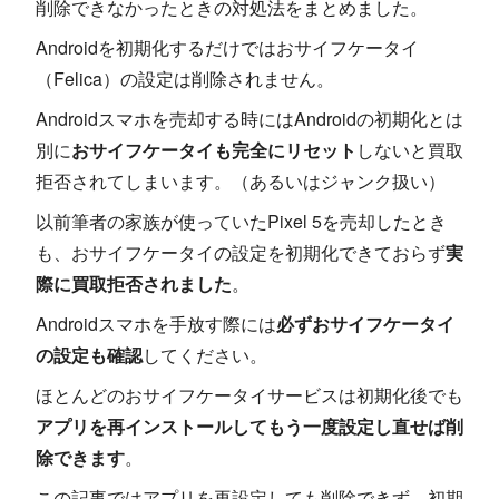
削除できなかったときの対処法をまとめました。
Androidを初期化するだけではおサイフケータイ
（Felica）の設定は削除されません。
Androidスマホを売却する時にはAndroidの初期化とは
別に
おサイフケータイも完全にリセット
しないと買取
拒否されてしまいます。（あるいはジャンク扱い）
以前筆者の家族が使っていたPixel 5を売却したとき
も、おサイフケータイの設定を初期化できておらず
実
際に買取拒否されました
。
Androidスマホを手放す際には
必ずおサイフケータイ
の設定も確認
してください。
ほとんどのおサイフケータイサービスは初期化後でも
アプリを再インストールしてもう一度設定し直せば削
除できます
。
この記事ではアプリを再設定しても削除できず、初期