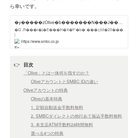
ら幸いです。
�y�����zOlive�b�������N���J���X�}�z�ЂƂF�O��Z�F��s
�ΏۃR���r�j�E���H�X�ł̃^�b�`���ςōő�20���
|
�C���g�Ҍ��B���\�����A�v���ŊȒP�J�݁A�
https://www.smbc.co.jp
������N���W�b�g�@�\�����ꂩ
���1�̃A�v����
👉
目次
「Olive」とは一体何を指すのか？
OliveアカウントとSMBC IDの違い
Oliveアカウントの特典
Oliveの基本特典
1. 定額自動送金手数料無料
2. SMBCダイレクトの他行あて振込手数料無料
3. 本支店ATM手数料24時間無料
選べる4つの特典