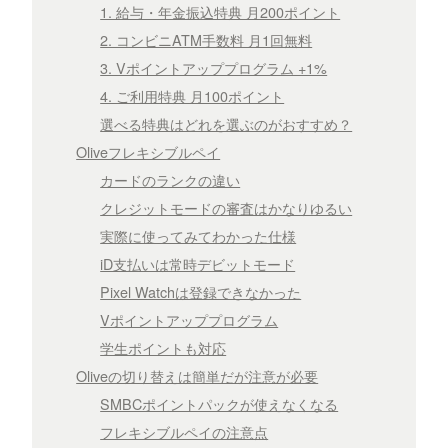
1. 給与・年金振込特典 月200ポイント
2. コンビニATM手数料 月1回無料
3. Vポイントアッププログラム +1%
4. ご利用特典 月100ポイント
選べる特典はどれを選ぶのがおすすめ？
Oliveフレキシブルペイ
カードのランクの違い
クレジットモードの審査はかなりゆるい
実際に使ってみてわかった仕様
iD支払いは常時デビットモード
Pixel Watchは登録できなかった
Vポイントアッププログラム
学生ポイントも対応
Oliveの切り替えは簡単だが注意が必要
SMBCポイントパックが使えなくなる
フレキシブルペイの注意点