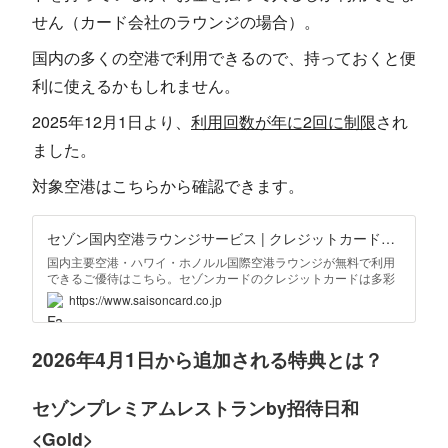
せん（カード会社のラウンジの場合）。
国内の多くの空港で利用できるので、持っておくと便
利に使えるかもしれません。
2025年12月1日より、
利用回数が年に2回に制限
され
ました。
対象空港はこちらから確認できます。
セゾン国内空港ラウンジサービス | クレジットカードはセゾンカード
国内主要空港・ハワイ・ホノルル国際空港ラウンジが無料で利用
できるご優待はこちら。セゾンカードのクレジットカードは多彩
な特典でお客様のライフシーンを優雅に演出。
https://www.saisoncard.co.jp
2026年4月1日から追加される特典とは？
セゾンプレミアムレストランby招待日和
<Gold>