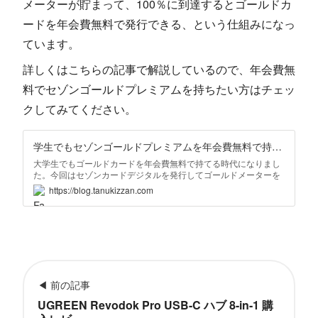
メーターが貯まって、100％に到達するとゴールドカ
ードを年会費無料で発行できる、という仕組みになっ
ています。
詳しくはこちらの記事で解説しているので、年会費無
料でセゾンゴールドプレミアムを持ちたい方はチェッ
クしてみてください。
学生でもセゾンゴールドプレミアムを年会費無料で持つ方法 | MONORAWG
大学生でもゴールドカードを年会費無料で持てる時代になりまし
た。今回はセゾンカードデジタルを発行してゴールドメーターを
貯める方法を詳しく解説しています。
https://blog.tanukizzan.com
◀ 前の記事
UGREEN Revodok Pro USB-C ハブ 8-in-1 購