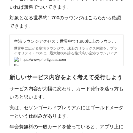
いれば無料でついてきます。
対象となる世界約1,700のラウンジはこちらから確認
できます。
空港ラウンジアクセス：世界中で1,900以上のラウンジとエクスペリエンス | プライオリティ・パス
世界中に広がる空港ラウンジで、珠玉のリラックス体験を。プラ
イオリティ・パスは、最大規模を誇る格式高い空港ラウンジアク
セスを提供。今すぐご入会ください!
https://www.prioritypass.com
新しいサービス内容をよく考えて発行しよう
サービス内容が大幅に変わり、カード発行を迷う方も
いると思います。
実は、セゾンゴールドプレミアムにはゴールドメータ
ーという仕組みがあります。
年会費無料の一般カードを使っていると、アプリ上に